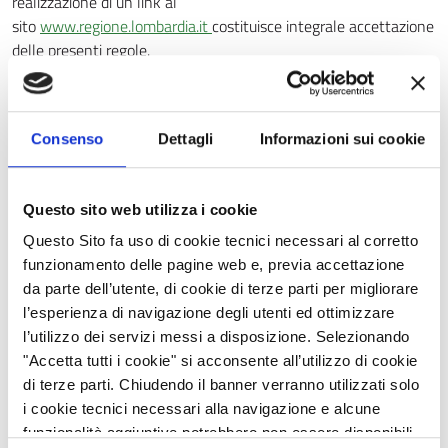
realizzazione di un link al
sito
www.regione.lombardia.it
costituisce integrale accettazione
delle presenti regole.
L'utilizzo del link diretto al sito
www.regione.lombardia.it
è
autorizzato alle seguenti condizioni:
Consenso
Dettagli
Informazioni sui cookie
il link non deve determinare nell’utente confusione circa
la titolarità dei contenuti del sito, le attività del soggetto
che effettua il link e quelle offerte dal portale;
Questo sito web utilizza i cookie
il link deve essere effettuato in modo tale che il
Questo Sito fa uso di cookie tecnici necessari al corretto
collegamento al sito avvenga in modo diretto alla prima
funzionamento delle pagine web e, previa accettazione
pagina.
da parte dell’utente, di cookie di terze parti per migliorare
l’esperienza di navigazione degli utenti ed ottimizzare
Ogni utilizzo dei codici e/o dei Contenuti in violazione dei limiti
l’utilizzo dei servizi messi a disposizione. Selezionando
indicati nelle presenti Note Legali, o comunque contrario alle
"Accetta tutti i cookie" si acconsente all’utilizzo di cookie
norme di legge, è illecito e sarà pertanto perseguibile da
di terze parti. Chiudendo il banner verranno utilizzati solo
Regione Lombardia. Alle violazioni si applicano le sanzioni
i cookie tecnici necessari alla navigazione e alcune
previste dagli articoli da 171 a 174 della normativa sul diritto
funzionalità aggiuntive potrebbero non essere disponibili.