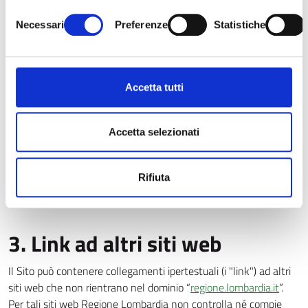
d’autore di cui alla L. 633/1941, salva la protezione garantita
Per conoscere i dettagli, consulta la nostra
cookie policy
Selezione
dall’art. 615-ter del codice penale che punisce l’accesso abusivo
e la nostra
privacy policy
Necessari
Preferenze
Statistiche
del
ad un sistema informatico o telematico.
consenso
Sono consentite citazioni a titolo di cronaca o recensione se
accompagnate dall’indicazione “Regione Lombardia“ e dalla sua
Accetta tutti
Url.
Accetta selezionati
I marchi e i loghi di “Regione Lombardia” compreso il nome a
dominio "regione.lombardia.it" sono nella disponibilità esclusiva
Rifiuta
di Regione Lombardia.
3. Link ad altri siti web
Il Sito può contenere collegamenti ipertestuali (i "link") ad altri
siti web che non rientrano nel dominio “
regione.lombardia.it
”.
Per tali siti web Regione Lombardia non controlla né compie